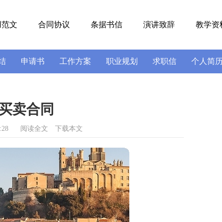
用范文
合同协议
条据书信
演讲致辞
教学资
结
申请书
工作方案
职业规划
求职信
个人简
号
导游词
实习报告
述职报告
买卖合同
:28
阅读全文
下载本文