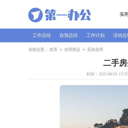
实
工作总结
自我总结
工作计划
活动总
策划书
讲话稿
广播稿
通讯稿
口
>
>
当前位置：
首页
合同协议
买卖合同
二手房
时间：2025-08-02 13:55