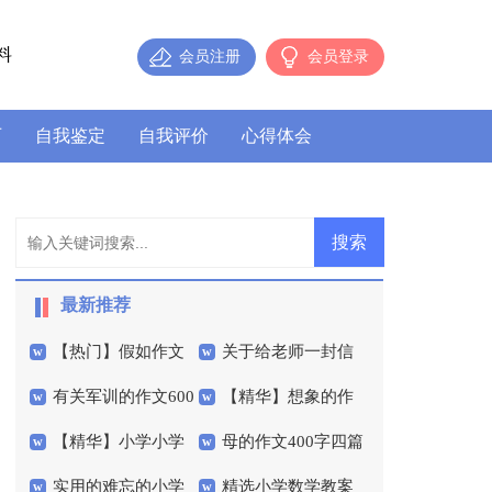
料
会员注册
会员登录
历
自我鉴定
自我评价
心得体会
最新推荐
【热门】假如作文
关于给老师一封信
有关军训的作文600
【精华】想象的作
600字4篇
作文300字三篇
【精华】小学小学
母的作文400字四篇
字七篇
文400字汇总五篇
实用的难忘的小学
精选小学数学教案
生优秀作文300字集合