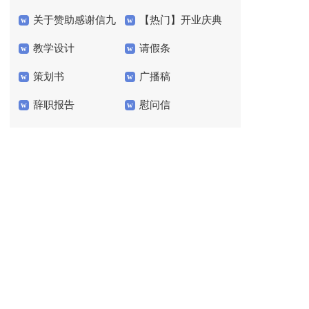
关于赞助感谢信九
【热门】开业庆典
文
作文锦集五篇
教学设计
请假条
篇
答谢词4篇
策划书
广播稿
辞职报告
慰问信