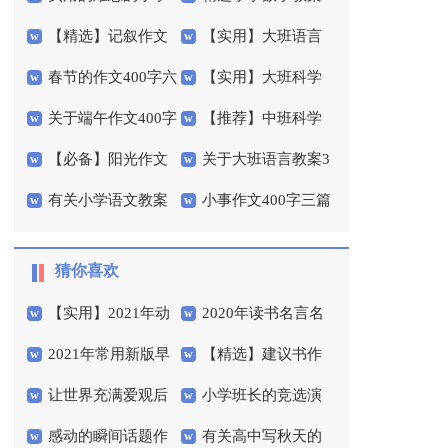
【精选】记叙作文
【实用】大班语言
作文300字4篇
模板锦集六篇
六篇
春节的作文400字六
【实用】大班科学
400字3篇
教案汇编八篇
关于端午作文400字
【推荐】中班科学
篇
教案模板8篇
【必备】阳光作文
关于大班语言教案3
5篇
教案范文5篇
有关小学语文教案
小事作文400字三篇
600字3篇
篇
模板汇编十篇
猜你喜欢
【实用】2021年动
2020年读书名言名
2021年常用新版早
【精选】建议书作
人的早安心语QQ24条
句汇总89条
让世界充满爱观后
小学班长的竞选演
安心语语录46条
文4篇
感动的瞬间话题作
有关高中写秋天的
感
讲稿