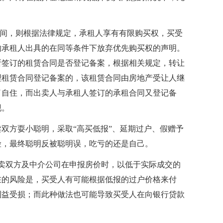
期间，则根据法律规定，承租人享有有限购买权，买受
的承租人出具的在同等条件下放弃优先购买权的声明。
所签订的租赁合同是否登记备案，根据相关规定，转让
理租赁合同登记备案的，该租赁合同由房地产受让人继
了自住，而出卖人与承租人签订的承租合同又登记备
现。
双方耍小聪明，采取“高买低报”、延期过户、假赠予
险，最终聪明反被聪明误，吃亏的还是自己。
易买卖双方及中介公司在申报房价时，以低于实际成交的
在的风险是，买受人有可能根据低报的过户价格来付
利益受损；而此种做法也可能导致买受人在向银行贷款