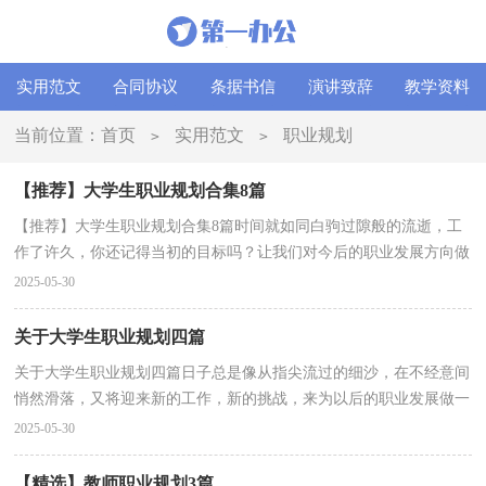
实用范文
合同协议
条据书信
演讲致辞
教学资料
当前位置：
首页
实用范文
职业规划
>
>
【推荐】大学生职业规划合集8篇
【推荐】大学生职业规划合集8篇时间就如同白驹过隙般的流逝，工
作了许久，你还记得当初的目标吗？让我们对今后的职业发展方向做
个计划吧。好的职业规划是什么样的呢？下面是小编为...
2025-05-30
关于大学生职业规划四篇
关于大学生职业规划四篇日子总是像从指尖流过的细沙，在不经意间
悄然滑落，又将迎来新的工作，新的挑战，来为以后的职业发展做一
份职业规划吧。为了让您不再为做职业规划头疼，下面是...
2025-05-30
【精选】教师职业规划3篇