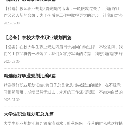
【精选】教师职业规划3篇光阴的迅速，一眨眼就过去了，我们的工
作又迈入新的台阶，为了今后在工作中取得更大的进步，让我们对今
后的职业发展方向做个计划吧。那么你真正懂得怎么写...
2025-05-30
【必备】在校大学生职业规划四篇
【必备】在校大学生职业规划四篇日子如同白驹过隙，不经意间，我
们的工作又将告一段落了，我们又将抒写新的诗篇，我想我们需要好
好地做个职业规划了。我们该怎么去写职业规划呢？以下...
2025-05-30
精选做好职业规划汇编6篇
精选做好职业规划汇编6篇日子总是像从指尖流过的细沙，在不经意
间悄然滑落，成绩已属于过去，未来的工作还很艰巨，不如为自己的
职业生涯做个规划吧。职业规划怎么写才能切实有效地...
2025-05-30
大学生职业规划汇总九篇
大学生职业规划汇总九篇东流逝水，叶落纷纷，荏苒的时光就这样悄