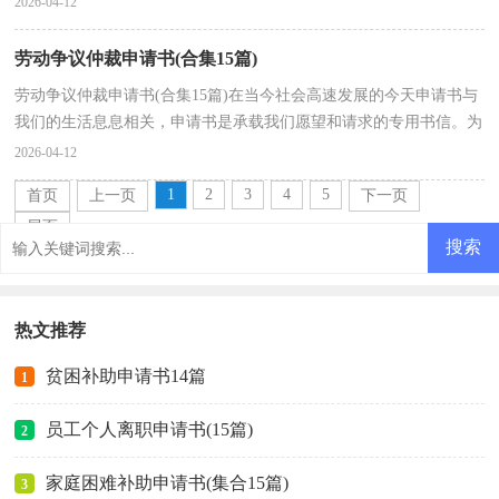
2026-04-12
劳动争议仲裁申请书(合集15篇)
劳动争议仲裁申请书(合集15篇)在当今社会高速发展的今天申请书与
我们的生活息息相关，申请书是承载我们愿望和请求的专用书信。为
了让您不再为写申请书头疼，以下是小编收集整理...
2026-04-12
1
2
3
4
5
首页
上一页
下一页
尾页
热文推荐
贫困补助申请书14篇
1
员工个人离职申请书(15篇)
2
家庭困难补助申请书(集合15篇)
3