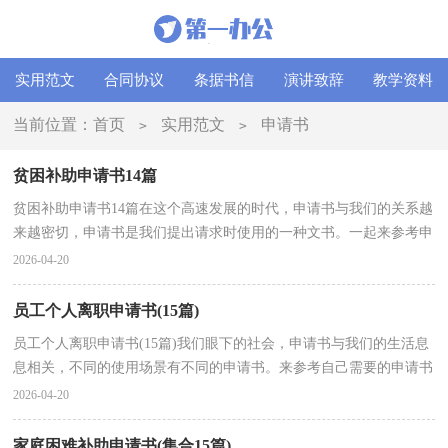
实用范文
合同协议
条据书信
演讲致辞
教学资料
当前位置：
首页
实用范文
申请书
>
>
贫困补助申请书14篇
贫困补助申请书14篇在这个高速发展的时代，申请书与我们的关系越
来越密切，申请书是我们提出请求时使用的一种文书。一起来参考申
请书是怎么写的吧，下面是小编为大家整理的贫困补...
2026-04-20
员工个人离职申请书(15篇)
员工个人离职申请书(15篇)我们眼下的社会，申请书与我们的生活息
息相关，不同的使用场景有不同的申请书。来参考自己需要的申请书
吧！以下是小编帮大家整理的员工个人离职申请书，希...
2026-04-20
家庭困难补助申请书(集合15篇)