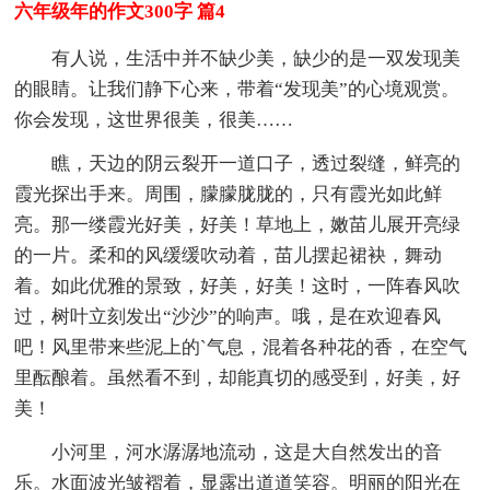
六年级年的作文300字 篇4
有人说，生活中并不缺少美，缺少的是一双发现美
的眼睛。让我们静下心来，带着“发现美”的心境观赏。
你会发现，这世界很美，很美……
瞧，天边的阴云裂开一道口子，透过裂缝，鲜亮的
霞光探出手来。周围，朦朦胧胧的，只有霞光如此鲜
亮。那一缕霞光好美，好美！草地上，嫩苗儿展开亮绿
的一片。柔和的风缓缓吹动着，苗儿摆起裙袂，舞动
着。如此优雅的景致，好美，好美！这时，一阵春风吹
过，树叶立刻发出“沙沙”的响声。哦，是在欢迎春风
吧！风里带来些泥上的`气息，混着各种花的香，在空气
里酝酿着。虽然看不到，却能真切的感受到，好美，好
美！
小河里，河水潺潺地流动，这是大自然发出的音
乐。水面波光皱褶着，显露出道道笑容。明丽的阳光在