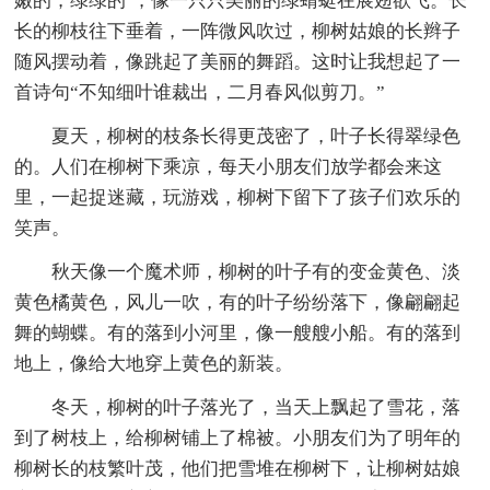
嫩的，绿绿的`，像一只只美丽的绿蜻蜓在展翅欲飞。长
长的柳枝往下垂着，一阵微风吹过，柳树姑娘的长辫子
随风摆动着，像跳起了美丽的舞蹈。这时让我想起了一
首诗句“不知细叶谁裁出，二月春风似剪刀。”
夏天，柳树的枝条长得更茂密了，叶子长得翠绿色
的。人们在柳树下乘凉，每天小朋友们放学都会来这
里，一起捉迷藏，玩游戏，柳树下留下了孩子们欢乐的
笑声。
秋天像一个魔术师，柳树的叶子有的变金黄色、淡
黄色橘黄色，风儿一吹，有的叶子纷纷落下，像翩翩起
舞的蝴蝶。有的落到小河里，像一艘艘小船。有的落到
地上，像给大地穿上黄色的新装。
冬天，柳树的叶子落光了，当天上飘起了雪花，落
到了树枝上，给柳树铺上了棉被。小朋友们为了明年的
柳树长的枝繁叶茂，他们把雪堆在柳树下，让柳树姑娘