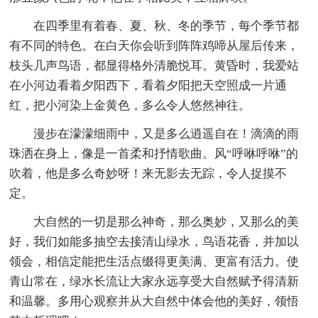
在四季里有着春、夏、秋、冬的季节，每个季节都
有不同的特色。在白天你会听到阵阵鸡啼从屋后传来，
枝头几声鸟语，都显得格外清脆悦耳。黄昏时，我爱站
在小河边看着夕阳西下，看着夕阳把天空照成一片通
红，把小河染上金黄色，多么令人悠然神往。
漫步在濛濛细雨中，又是多么逍遥自在！滴滴的雨
珠洒在身上，像是一首柔和抒情歌曲。风“呼咻呼咻”的
吹着，他是多么奇妙呀！来无影去无踪，令人捉摸不
定。
大自然的一切是那么神奇，那么奥妙，又那么的美
好，我们如能多抽空去接清山绿水，鸟语花香，并加以
领会，相信定能把生活点缀得更美满、更富有活力。使
青山常在，绿水长流让大家永远享受大自然赋予得清新
和温馨。多用心观察并从大自然中体会他的美好，领悟