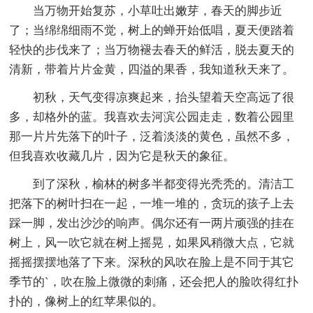
当万物开始复苏，小草吐出嫩芽，春天的脚步近
了；当绵绵细雨不觉，树上的蝉开始低唱，夏天便踏着
轻快的步伐来了；当万物褪去春天的鲜活，脱去夏天的
清新，带着片片金黄，四溢的果香，我知道秋天来了。
初秋，天气变得凉爽起来，抬头望着天空高远了很
多，却格外的蓝。我喜欢去河滨公园走走，数着公园里
那一片片先落下的叶子，泛着淡淡的黄色，虽然不多，
但我喜欢收藏几片，因为它是秋天的象征。
到了深秋，榆林的树多半都变得光秃秃的。清洁工
把落下的树叶扫在一起，一堆一堆的，贪玩的孩子上去
踩一脚，发出沙沙的响声。偶尔还有一两片顽强的挂在
树上，风一吹它就在树上摇晃，如果风稍微大点，它就
摇摇摆摆地落了下来。深秋的风吹在脸上是不同于其它
季节的`，吹在脸上微微的刺痛，还会把人的脸吹得红扑
扑的，像树上的红苹果似的。