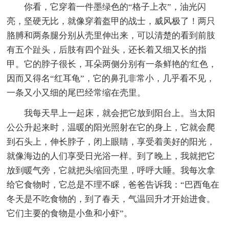
你看，它穿着一件墨绿色的“格子上衣”，油光闪
亮，坚硬无比，就像穿着盔甲的战士，威风极了！两只
胳膊和两条腿分别从壳里伸出来，可以清楚的看到前肢
有五个趾头，后肢有四个趾头，还长着又细又长的指
甲。它的脖子很长，耳朵两侧分别有一条鲜艳的'红色，
因而又得名“红耳龟”，它的鼻孔非常小，几乎看不见，
一条又小又细的尾巴经常缩在壳里。
我每天早上一起床，就会把它放到阳台上。当太阳
公公升起来时，温暖的阳光照射在它的身上，它就会爬
到石头上，伸长脖子，闭上眼睛，享受着美好的阳光，
就像海边的人们享受日光浴一样。到了晚上，我就把它
放到暖气旁，它就把头缩回壳里，呼呼大睡。我每次拿
给它食物时，它总是不理不睬，爸爸告诉我：“巴西龟在
冬天是不吃食物的，到了春天，气温回升才开始进食。
它们主要的食物是小鱼和小虾”。