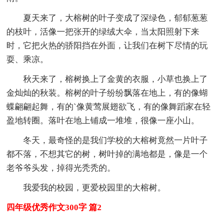
夏天来了，大榕树的叶子变成了深绿色，郁郁葱葱
的枝叶，活像一把张开的绿绒大伞，当太阳照射下来
时，它把火热的骄阳挡在外面，让我们在树下尽情的玩
耍、乘凉。
秋天来了，榕树换上了金黄的衣服，小草也换上了
金灿灿的秋装。榕树的叶子纷纷飘落在地上，有的像蝴
蝶翩翩起舞，有的`像黄莺展翅欲飞，有的像舞蹈家在轻
盈地转圈。落叶在地上铺成一堆堆，很像一座小山。
冬天，最奇怪的是我们学校的大榕树竟然一片叶子
都不落，不想其它的树，树叶掉的满地都是，像是一个
老爷爷头发，掉得光秃秃的。
我爱我的校园，更爱校园里的大榕树。
四年级优秀作文300字 篇2