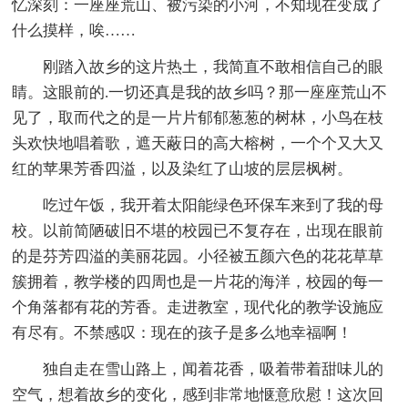
忆深刻：一座座荒山、被污染的小河，不知现在变成了
什么摸样，唉……
刚踏入故乡的这片热土，我简直不敢相信自己的眼
睛。这眼前的.一切还真是我的故乡吗？那一座座荒山不
见了，取而代之的是一片片郁郁葱葱的树林，小鸟在枝
头欢快地唱着歌，遮天蔽日的高大榕树，一个个又大又
红的苹果芳香四溢，以及染红了山坡的层层枫树。
吃过午饭，我开着太阳能绿色环保车来到了我的母
校。以前简陋破旧不堪的校园已不复存在，出现在眼前
的是芬芳四溢的美丽花园。小径被五颜六色的花花草草
簇拥着，教学楼的四周也是一片花的海洋，校园的每一
个角落都有花的芳香。走进教室，现代化的教学设施应
有尽有。不禁感叹：现在的孩子是多么地幸福啊！
独自走在雪山路上，闻着花香，吸着带着甜味儿的
空气，想着故乡的变化，感到非常地惬意欣慰！这次回