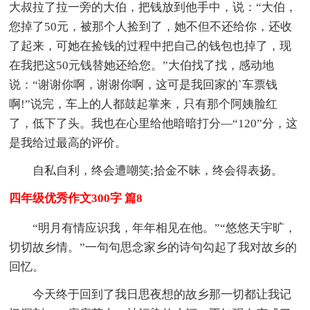
大叔拉了拉一旁的大伯，把钱放到他手中，说：“大伯，
您掉了50元，被那个人捡到了，她不但不还给你，还收
了起来，可她在捡钱的过程中把自己的钱包也掉了，现
在我把这50元钱替她还给您。”大伯找了找，感动地
说：“谢谢你啊，谢谢你啊，这可是我回家的`车票钱
啊!”说完，车上的人都鼓起掌来，只有那个阿姨脸红
了，低下了头。我也在心里给他暗暗打分—“120”分，这
是我给过最高的评价。
自私自利，终会遭嘲笑;拾金不昧，终会得表扬。
四年级优秀作文300字 篇8
“明月有情应识我，年年相见在他。”“悠悠天宇旷，
切切故乡情。”一句句思念家乡的诗句勾起了我对故乡的
回忆。
今天终于回到了我日思夜想的故乡那一切都让我记