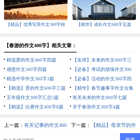
【精品】优秀写景作文300字锦
【精华】成长作文600字五篇
集10篇
【春游的作文400字】相关文章：
精选爱的作文400字四篇
【实用】未来的作文600字三
感恩作文300字四篇
篇
【必备】考试的烦恼作文300
精选中学作文300字3篇
字三篇
【必备】活动的作文300字四
【精选】景的作文600字三篇
篇
【精华】春节趣事字作文合集
五年级作文300字汇总5篇
7篇
有关未来的作文400字七篇
【精选】比赛作文400字8篇
关于春游作文300字4篇
上一篇：
有关记事的作文400
下一篇：
【精品】母亲节的作
字合集5篇
文300字集合十篇