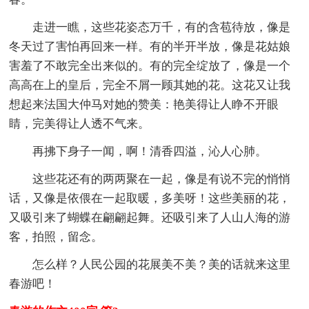
走进一瞧，这些花姿态万千，有的含苞待放，像是
冬天过了害怕再回来一样。有的半开半放，像是花姑娘
害羞了不敢完全出来似的。有的完全绽放了，像是一个
高高在上的皇后，完全不屑一顾其她的花。这花又让我
想起来法国大仲马对她的赞美：艳美得让人睁不开眼
睛，完美得让人透不气来。
再拂下身子一闻，啊！清香四溢，沁人心肺。
这些花还有的两两聚在一起，像是有说不完的悄悄
话，又像是依偎在一起取暖，多美呀！这些美丽的花，
又吸引来了蝴蝶在翩翩起舞。还吸引来了人山人海的游
客，拍照，留念。
怎么样？人民公园的花展美不美？美的话就来这里
春游吧！