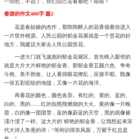
一玩吧，不说了，你们自己去看看吧！嘻嘻！
春游的作文400字 篇2
花是春姑娘的杰作，那阵阵醉人的花香领着你进入
一片世外桃源。人民公园的郁金花展就是一个赏花的好
地方，我建议大家去人民公园赏花。
一进大门就飞速跑到郁金花展区。首先映入眼帘的
就是大片大片鲜艳的郁金香。那郁金香五颜六色、争奇
斗艳、美不胜收、让人看得眼花缭乱，应接不暇。既像
一张五彩缤纷的地毯，又像一片花的海洋。
再看花的颜色，颜色各异。有红的、黄的、蓝的、
白的、黑的……红的似熊熊燃烧的大火。黄的像一片晚
霞，白的像一团团雪，蓝的像蔚蓝的天空，黑的就像被
濹汁浸了一样。这大片的`鲜艳的郁金香，让我想起来宋
代大诗人朱熹的诗：“等闲识得东风面，万紫千红总是
春。”