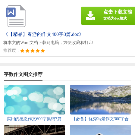
点击下载文档
文档为doc格式
《【精品】春游的作文400字3篇.doc》
将本文的Word文档下载到电脑，方便收藏和打印
推荐度：
字数作文图文推荐
实用的感恩作文600字集锦7篇
【必备】优秀写景作文300字合
集七篇