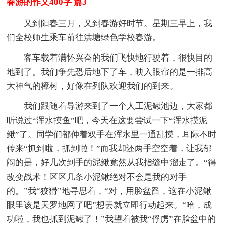
春游的作文400字 篇3
又到阳春三月，又到春游好时节。星期三早上，我
们全校师生乘车前往洪塘绿色学校春游。
客车载着满怀兴奋的我们飞快地行驶着，很快目的
地到了。我们争先恐后地下了车，映入眼帘的是一排高
大神气的樟树，好像在列队欢迎我们的到来。
我们跟随着导游来到了一个人工泥鳅池边，大家都
听说过“浑水摸鱼”吧，今天在这要尝试一下“浑水摸泥
鳅”了。同学们都伸着双手在浑水里一通乱摸，耳际不时
传来“抓到啦，抓到啦！”而我却还两手空空着，让我郁
闷的是，好几次到手的泥鳅竟然从我指缝中溜走了。“得
改变战术！区区几条小泥鳅绝对不会是我的对手
的。”我“狡猾”地寻思着，“对，用脸盆舀，这在小泥鳅
眼里该是天罗地网了吧”想罢就立即行动起来。“哈，成
功啦，我也抓到泥鳅了！”我望着被我“俘虏”在脸盆中的