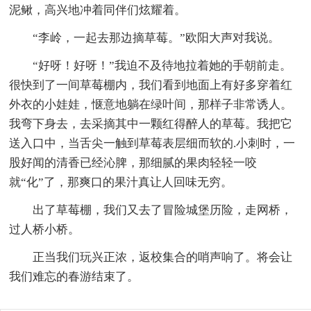
泥鳅，高兴地冲着同伴们炫耀着。
“李岭，一起去那边摘草莓。”欧阳大声对我说。
“好呀！好呀！”我迫不及待地拉着她的手朝前走。
很快到了一间草莓棚内，我们看到地面上有好多穿着红
外衣的小娃娃，惬意地躺在绿叶间，那样子非常诱人。
我弯下身去，去采摘其中一颗红得醉人的草莓。我把它
送入口中，当舌尖一触到草莓表层细而软的.小刺时，一
股好闻的清香已经沁脾，那细腻的果肉轻轻一咬
就“化”了，那爽口的果汁真让人回味无穷。
出了草莓棚，我们又去了冒险城堡历险，走网桥，
过人桥小桥。
正当我们玩兴正浓，返校集合的哨声响了。将会让
我们难忘的春游结束了。