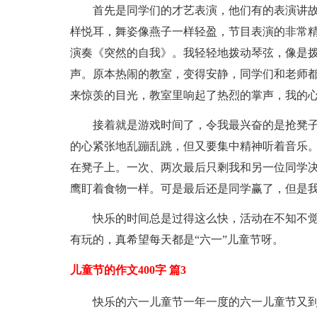
首先是同学们的才艺表演，他们有的表演讲故
样悦耳，舞姿像燕子一样轻盈，节目表演的非常
演奏《突然的自我》。我轻轻地拨动琴弦，像是
声。原本热闹的教室，变得安静，同学们和老师
来惊羡的目光，教室里响起了热烈的掌声，我的
接着就是游戏时间了，令我最兴奋的是抢凳
的心紧张地乱蹦乱跳，但又要集中精神听着音乐
在凳子上。一次、两次最后只剩我和另一位同学
鹰盯着食物一样。可是最后还是同学赢了，但是
快乐的时间总是过得这么快，活动在不知不觉
有玩的，真希望每天都是“六一”儿童节呀。
儿童节的作文400字 篇3
快乐的六一儿童节一年一度的六一儿童节又到