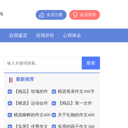
料
会员注册
会员登录
历
自我鉴定
自我评价
心得体会
最新推荐
【精品】玫瑰的作
精选母亲作文300字
【精选】运动会作
【精品】第一次作
文300字四篇
3篇
精选柳树的作文400
关于礼物的作文400
文600字集锦九篇
文300字4篇
【实用】优秀作文
实用的园子作文300
字三篇
字汇总五篇