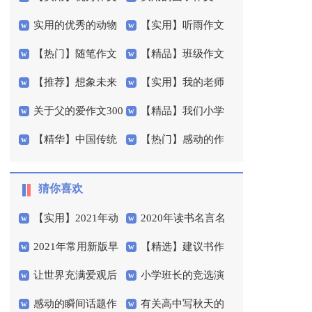
实用的优秀的动物
【实用】听雨作文
600字9篇
字3篇
【热门】随笔作文
【精品】班级作文
作文300字3篇
300字3篇
【推荐】想象未来
【实用】我的老师
300字合集八篇
300字集合六篇
关于父的爱作文300
【精品】我们小学
的作文400字四篇
小学作文合集8篇
【精华】中国传统
【热门】感动的作
字集锦五篇
作文400字3篇
节日作文300字四篇
文400字四篇
猜你喜欢
【实用】2021年动
2020年读书名言名
2021年常用新版早
【精选】建议书作
人的早安心语QQ24条
句汇总89条
让世界充满爱观后
小学班长的竞选演
安心语语录46条
文4篇
感动的瞬间话题作
有关高中写秋天的
感
讲稿