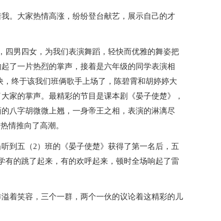
着我。大家热情高涨，纷纷登台献艺，展示自己的才
，四男四女，为我们表演舞蹈，轻快而优雅的舞姿把
响起了一片热烈的掌声，接着是六年级的同学表演相
快，终于该我们班俩歌手上场了，陈碧霄和胡婷婷大
了大家的掌声。最精彩的节目是课本剧《晏子使楚》，
面的八字胡微微上翘，一身帝王之相，表演的淋漓尽
的热情推向了高潮。
听到五（2）班的《晏子使楚》获得了第一名后，五
学有的跳了起来，有的欢呼起来，顿时全场响起了雷
洋溢着笑容，三个一群，两个一伙的议论着这精彩的儿