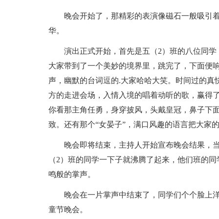
晚会开始了，那精彩的表演像磁石一般吸引
华。
演出正式开始，首先是五（2）班的八位同学
大家带到了一个美妙的境界里，跳完了，下面便
声，幽默的台词逗的.大家哈哈大笑。时间过的真
方的走进会场，入情入境的唱着动听的歌，赢得
你看那主角任勇，身穿披风，头戴皇冠，鼻子下
致。还有那个“女晏子”，满口风趣的语言把大家
晚会即将结束，主持人开始宣布晚会结果，当
（2）班的同学一下子就沸腾了起来，他们班的同
鸣般的掌声。
晚会在一片掌声中结束了，同学们个个脸上
童节晚会。