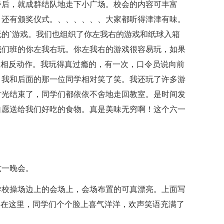
餐后，就成群结队地走下小广场。校会的内容可丰富
，还有颁奖仪式。、、、、、、大家都听得津津有味。
的`游戏。我们也组织了你左我右的游戏和纸球入箱
我们班的你左我右玩。你左我右的游戏很容易玩，如果
做相反动作。我玩得真过瘾的，有一次，口令员说向前
。我和后面的那一位同学相对笑了笑。我还玩了许多游
时光结束了，同学们都依依不舍地走回教室。是时间发
自愿送给我们好吃的食物。真是美味无穷啊！这个六一
六一晚会。
学校操场边上的会场上，会场布置的可真漂亮。上面写
集在这里，同学们个个脸上喜气洋洋，欢声笑语充满了