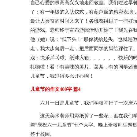
自己心爱的事高高兴兴地走回教室。我们吃过早
了：有一年级的入队仪式，有葫芦丝的精彩表演
最让人兴奋的时间又来了！各班都组织了一些好玩
的游戏。老师终于宣布游园活动开始了！我先在
他（她）说：“低下头！”那你就抬起头。也就是
走，我大步向后一走，把后面同学的脚给踩住了
戏：快乐乒乓球、纸球入箱、、、、、、快乐的
礼物啦！看！有美味的薯片、薯条，有的同学还
儿童节，我过得多么开心啊！
儿童节的作文400字 篇4
六月一日是儿童节，我们学校举行了一次庆
这天美术老师用彩纸剪了一些花，贴在我们
着“庆祝六一儿童节”七个大字。晚上全校师生聚
整个校园。