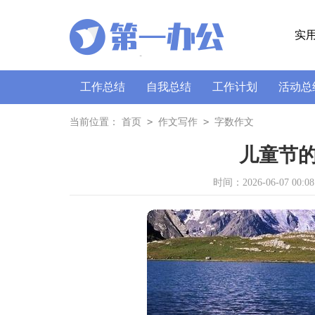
实
工作总结
自我总结
工作计划
活动总
策划书
讲话稿
广播稿
通讯稿
口
>
>
当前位置：
首页
作文写作
字数作文
儿童节的
时间：2026-06-07 00:08