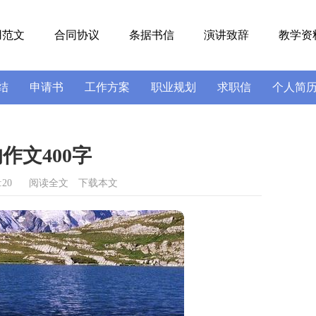
用范文
合同协议
条据书信
演讲致辞
教学资
结
申请书
工作方案
职业规划
求职信
个人简
号
导游词
实习报告
述职报告
作文400字
:20
阅读全文
下载本文