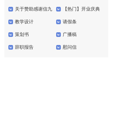
关于赞助感谢信九
【热门】开业庆典
文
作文锦集五篇
教学设计
请假条
篇
答谢词4篇
策划书
广播稿
辞职报告
慰问信